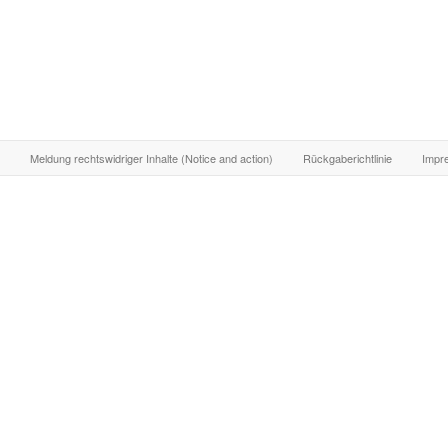
Meldung rechtswidriger Inhalte (Notice and action)
Rückgaberichtlinie
Impr