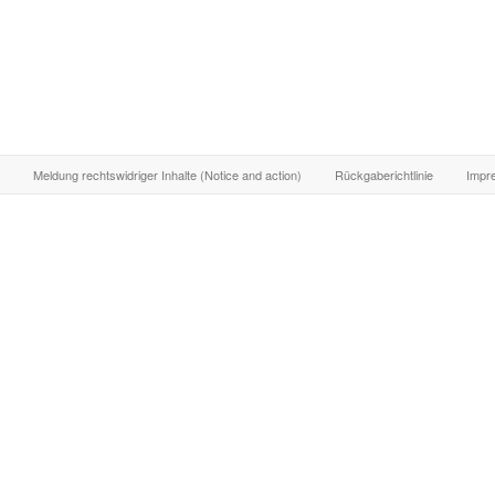
Meldung rechtswidriger Inhalte (Notice and action)
Rückgaberichtlinie
Impr